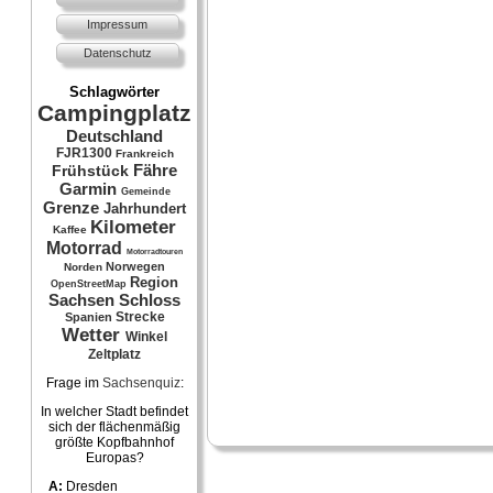
Impressum
Datenschutz
Schlagwörter
Campingplatz
Deutschland
FJR1300
Frankreich
Fähre
Frühstück
Garmin
Gemeinde
Grenze
Jahrhundert
Kilometer
Kaffee
Motorrad
Motorradtouren
Norwegen
Norden
Region
OpenStreetMap
Sachsen
Schloss
Strecke
Spanien
Wetter
Winkel
Zeltplatz
Frage im
Sachsenquiz
:
In welcher Stadt befindet
sich der flächenmäßig
größte Kopfbahnhof
Europas?
A:
Dresden