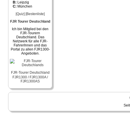
B:
Leipzig
C:
München
[Quiz]
[Bestenliste]
FJR Tourer Deutschland
Ich bin Mitglied bei den
FJR-Tourern
Deutschland. Das
Netzwerk für alle FJR-
FahrerInnen und das
Portal zu allen FJR1300-
Angeboten.
FJR-Tourer Deutschland
FJR1300 / FJR1300A /
FJR1300AS
Sei