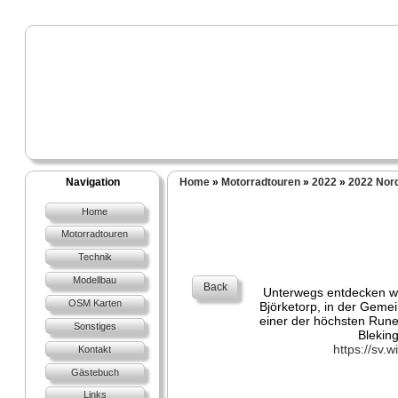
Navigation
Home
»
Motorradtouren
»
2022
»
2022 Nor
Home
Motorradtouren
Technik
Modellbau
Back
Unterwegs entdecken wi
OSM Karten
Björketorp, in der Geme
einer der höchsten Run
Sonstiges
Bleking
https://sv.
Kontakt
Gästebuch
Links