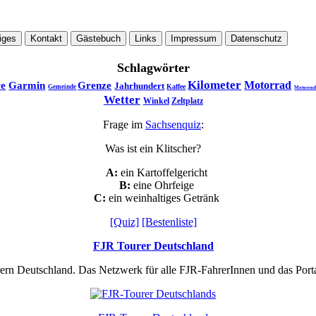
iges
Kontakt
Gästebuch
Links
Impressum
Datenschutz
Schlagwörter
Kilometer
Motorrad
re
Garmin
Grenze
Jahrhundert
Kaffee
Gemeinde
Motorrad
Wetter
Winkel
Zeltplatz
Frage im
Sachsenquiz
:
Was ist ein Klitscher?
A:
ein Kartoffelgericht
B:
eine Ohrfeige
C:
ein weinhaltiges Getränk
[Quiz]
[Bestenliste]
FJR Tourer Deutschland
rern Deutschland. Das Netzwerk für alle FJR-FahrerInnen und das Por