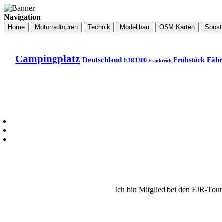
Navigation
Home
Motorradtouren
Technik
Modellbau
OSM Karten
Sonst
Campingplatz
Deutschland
Fäh
Frühstück
FJR1300
Frankreich
Ich bin Mitglied bei den FJR-Tou