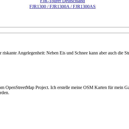
FJR-Tourer Deutschland
FJR1300 / FJR1300A / FJR1300AS
ter riskante Angelegenheit: Neben Eis und Schnee kann aber auch die 
en vom OpenStreetMap Project. Ich erstelle meine OSM Karten für mei
rden.