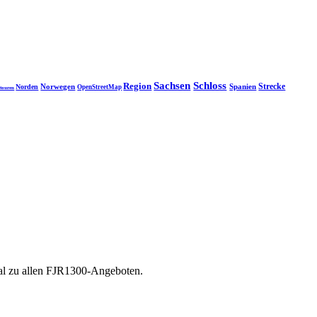
Sachsen
Schloss
Region
Strecke
Norwegen
Spanien
Norden
OpenStreetMap
touren
tal zu allen FJR1300-Angeboten.