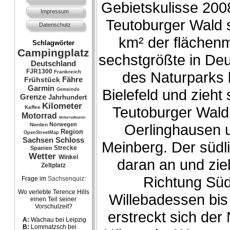
Gebietskulisse 2008
Impressum
Teutoburger Wald 
Datenschutz
km² der flächen
Schlagwörter
Campingplatz
sechstgrößte in Deu
Deutschland
FJR1300
des Naturparks b
Frankreich
Fähre
Frühstück
Garmin
Bielefeld und zieht
Gemeinde
Grenze
Jahrhundert
Kilometer
Teutoburger Wald 
Kaffee
Motorrad
Motorradtouren
Oerlinghausen 
Norwegen
Norden
Region
OpenStreetMap
Sachsen
Schloss
Meinberg. Der südli
Strecke
Spanien
Wetter
Winkel
daran an und zie
Zeltplatz
Richtung Süd
Frage im
Sachsenquiz
:
Wo verlebte Terence Hills
Willebadessen bis
einen Teil seiner
Vorschulzeit?
erstreckt sich der
A:
Wachau bei Leipzig
B:
Lommatzsch bei