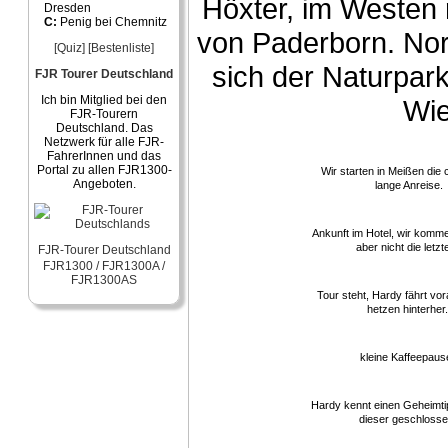
Höxter, im Westen r
Dresden
C:
Penig bei Chemnitz
von Paderborn. Nord
[Quiz]
[Bestenliste]
sich der Naturpar
FJR Tourer Deutschland
Ich bin Mitglied bei den
Wie
FJR-Tourern
Deutschland. Das
Netzwerk für alle FJR-
FahrerInnen und das
Portal zu allen FJR1300-
Wir starten in Meißen die
Angeboten.
lange Anreise.
Ankunft im Hotel, wir komme
aber nicht die letzt
FJR-Tourer Deutschland
FJR1300 / FJR1300A /
FJR1300AS
Tour steht, Hardy fährt vor
hetzen hinterher.
kleine Kaffeepaus
Hardy kennt einen Geheimtip
dieser geschlosse